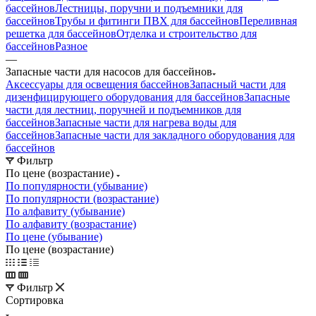
бассейнов
Лестницы, поручни и подъемники для
бассейнов
Трубы и фитинги ПВХ для бассейнов
Переливная
решетка для бассейнов
Отделка и строительство для
бассейнов
Разное
—
Запасные части для насосов для бассейнов
Аксессуары для освещения бассейнов
Запасный части для
дизенфицирующего оборудования для бассейнов
Запасные
части для лестниц, поручней и подъемников для
бассейнов
Запасные части для нагрева воды для
бассейнов
Запасные части для закладного оборудования для
бассейнов
Фильтр
По цене (возрастание)
По популярности (убывание)
По популярности (возрастание)
По алфавиту (убывание)
По алфавиту (возрастание)
По цене (убывание)
По цене (возрастание)
Фильтр
Сортировка