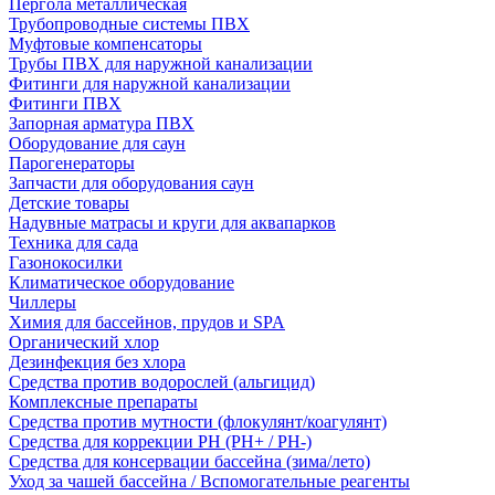
Пергола металлическая
Трубопроводные системы ПВХ
Муфтовые компенсаторы
Трубы ПВХ для наружной канализации
Фитинги для наружной канализации
Фитинги ПВХ
Запорная арматура ПВХ
Оборудование для саун
Парогенераторы
Запчасти для оборудования саун
Детские товары
Надувные матрасы и круги для аквапарков
Техника для сада
Газонокосилки
Климатическое оборудование
Чиллеры
Химия для бассейнов, прудов и SPA
Органический хлор
Дезинфекция без хлора
Средства против водорослей (альгицид)
Комплексные препараты
Средства против мутности (флокулянт/коагулянт)
Средства для коррекции PH (PH+ / PH-)
Средства для консервации бассейна (зима/лето)
Уход за чашей бассейна / Вспомогательные реагенты