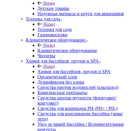
Назад
Детские товары
Надувные матрасы и круги для аквапарков
Техника для сада
Назад
Техника для сада
Газонокосилки
Климатическое оборудование
Назад
Климатическое оборудование
Чиллеры
Химия для бассейнов, прудов и SPA
Назад
Химия для бассейнов, прудов и SPA
Органический хлор
Дезинфекция без хлора
Средства против водорослей (альгицид)
Комплексные препараты
Средства против мутности (флокулянт/
коагулянт)
Средства для коррекции PH (PH+ / PH-)
Средства для консервации бассейна (зима/
лето)
Уход за чашей бассейна / Вспомогательные
реагенты