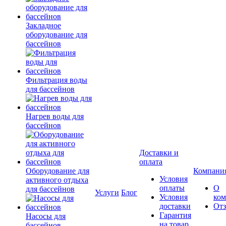
Закладное
оборудование для
бассейнов
Фильтрация воды
для бассейнов
Нагрев воды для
бассейнов
Доставки и
оплата
Оборудование для
Компани
Условия
активного отдыха
оплаты
О
для бассейнов
Услуги
Блог
Условия
ко
доставки
От
Гарантия
Насосы для
на товар
бассейнов