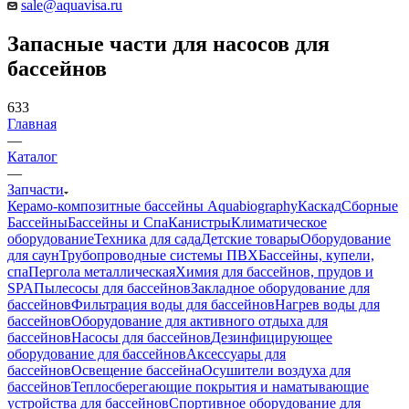
sale@aquavisa.ru
Запасные части для насосов для
бассейнов
633
Главная
—
Каталог
—
Запчасти
Керамо-композитные бассейны Aquabiography
Каскад
Сборные
Бассейны
Бассейны и Спа
Канистры
Климатическое
оборудование
Техника для сада
Детские товары
Оборудование
для саун
Трубопроводные системы ПВХ
Бассейны, купели,
спа
Пергола металлическая
Химия для бассейнов, прудов и
SPA
Пылесосы для бассейнов
Закладное оборудование для
бассейнов
Фильтрация воды для бассейнов
Нагрев воды для
бассейнов
Оборудование для активного отдыха для
бассейнов
Насосы для бассейнов
Дезинфицирующее
оборудование для бассейнов
Аксессуары для
бассейнов
Освещение бассейна
Осушители воздуха для
бассейнов
Теплосберегающие покрытия и наматывающие
устройства для бассейнов
Спортивное оборудование для