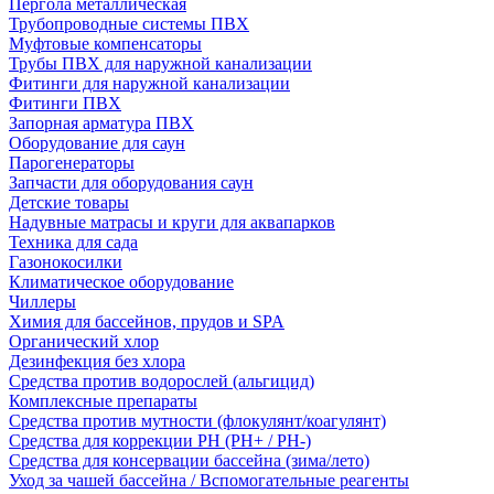
Пергола металлическая
Трубопроводные системы ПВХ
Муфтовые компенсаторы
Трубы ПВХ для наружной канализации
Фитинги для наружной канализации
Фитинги ПВХ
Запорная арматура ПВХ
Оборудование для саун
Парогенераторы
Запчасти для оборудования саун
Детские товары
Надувные матрасы и круги для аквапарков
Техника для сада
Газонокосилки
Климатическое оборудование
Чиллеры
Химия для бассейнов, прудов и SPA
Органический хлор
Дезинфекция без хлора
Средства против водорослей (альгицид)
Комплексные препараты
Средства против мутности (флокулянт/коагулянт)
Средства для коррекции PH (PH+ / PH-)
Средства для консервации бассейна (зима/лето)
Уход за чашей бассейна / Вспомогательные реагенты