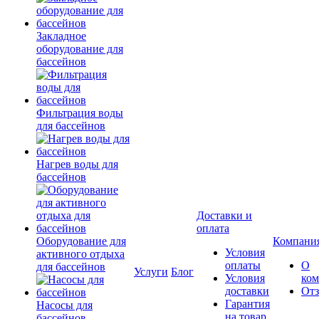
Закладное
оборудование для
бассейнов
Фильтрация воды
для бассейнов
Нагрев воды для
бассейнов
Доставки и
оплата
Оборудование для
Компани
Условия
активного отдыха
оплаты
О
для бассейнов
Услуги
Блог
Условия
ко
доставки
От
Гарантия
Насосы для
на товар
бассейнов