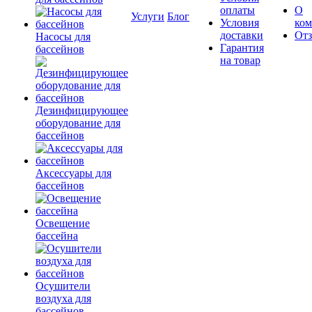
оплаты
О
Услуги
Блог
Условия
ко
доставки
От
Насосы для
Гарантия
бассейнов
на товар
Дезинфицирующее
оборудование для
бассейнов
Аксессуары для
бассейнов
Освещение
бассейна
Осушители
воздуха для
бассейнов