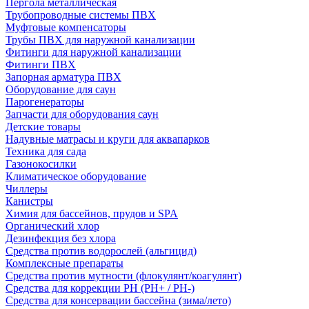
Пергола металлическая
Трубопроводные системы ПВХ
Муфтовые компенсаторы
Трубы ПВХ для наружной канализации
Фитинги для наружной канализации
Фитинги ПВХ
Запорная арматура ПВХ
Оборудование для саун
Парогенераторы
Запчасти для оборудования саун
Детские товары
Надувные матрасы и круги для аквапарков
Техника для сада
Газонокосилки
Климатическое оборудование
Чиллеры
Канистры
Химия для бассейнов, прудов и SPA
Органический хлор
Дезинфекция без хлора
Средства против водорослей (альгицид)
Комплексные препараты
Средства против мутности (флокулянт/коагулянт)
Средства для коррекции PH (PH+ / PH-)
Средства для консервации бассейна (зима/лето)