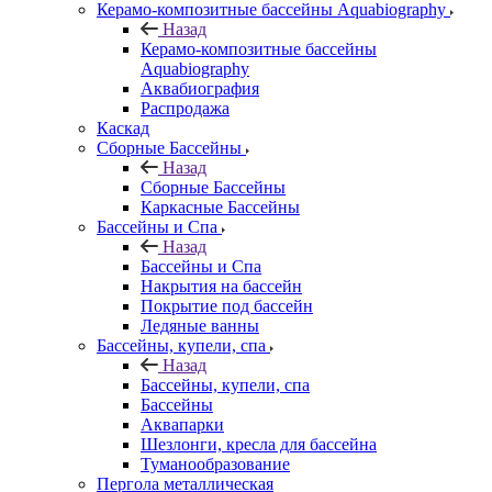
Керамо-композитные бассейны Aquabiography
Назад
Керамо-композитные бассейны
Aquabiography
Аквабиография
Распродажа
Каскад
Сборные Бассейны
Назад
Сборные Бассейны
Каркасные Бассейны
Бассейны и Спа
Назад
Бассейны и Спа
Накрытия на бассейн
Покрытие под бассейн
Ледяные ванны
Бассейны, купели, спа
Назад
Бассейны, купели, спа
Бассейны
Аквапарки
Шезлонги, кресла для бассейна
Туманообразование
Пергола металлическая