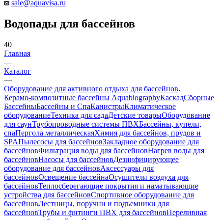
sale@aquavisa.ru
Водопады для бассейнов
40
Главная
—
Каталог
—
Оборудование для активного отдыха для бассейнов
Керамо-композитные бассейны Aquabiography
Каскад
Сборные
Бассейны
Бассейны и Спа
Канистры
Климатическое
оборудование
Техника для сада
Детские товары
Оборудование
для саун
Трубопроводные системы ПВХ
Бассейны, купели,
спа
Пергола металлическая
Химия для бассейнов, прудов и
SPA
Пылесосы для бассейнов
Закладное оборудование для
бассейнов
Фильтрация воды для бассейнов
Нагрев воды для
бассейнов
Насосы для бассейнов
Дезинфицирующее
оборудование для бассейнов
Аксессуары для
бассейнов
Освещение бассейна
Осушители воздуха для
бассейнов
Теплосберегающие покрытия и наматывающие
устройства для бассейнов
Спортивное оборудование для
бассейнов
Лестницы, поручни и подъемники для
бассейнов
Трубы и фитинги ПВХ для бассейнов
Переливная