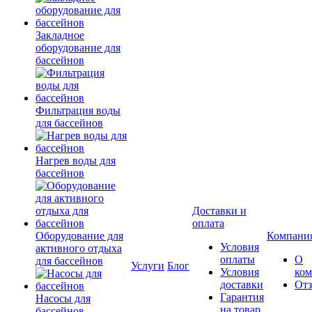
Закладное
оборудование для
бассейнов
Фильтрация воды
для бассейнов
Нагрев воды для
бассейнов
Доставки и
оплата
Оборудование для
Компани
Условия
активного отдыха
оплаты
О
для бассейнов
Услуги
Блог
Условия
ко
доставки
От
Гарантия
Насосы для
на товар
бассейнов