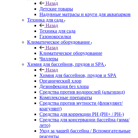
Назад
Детские товары
Надувные матрасы и круги для аквапарков
Техника для сада
Назад
Техника для сада
Газонокосилки
Климатическое оборудование
Назад
Климатическое оборудование
Чиллеры
Химия для бассейнов, прудов и SPA
Назад
Химия для бассейнов, прудов и SPA
Органический хлор
Дезинфекция без хлора
Средства против водорослей (альгицид)
Комплексные препараты
Средства против мутности (флокулянт/
коагулянт)
Средства для коррекции PH (PH+ / PH-)
Средства для консервации бассейна (зима/
лето)
Уход за чашей бассейна / Вспомогательные
реагенты