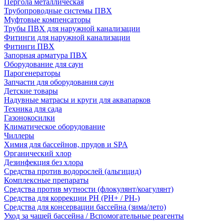
Пергола металлическая
Трубопроводные системы ПВХ
Муфтовые компенсаторы
Трубы ПВХ для наружной канализации
Фитинги для наружной канализации
Фитинги ПВХ
Запорная арматура ПВХ
Оборудование для саун
Парогенераторы
Запчасти для оборудования саун
Детские товары
Надувные матрасы и круги для аквапарков
Техника для сада
Газонокосилки
Климатическое оборудование
Чиллеры
Химия для бассейнов, прудов и SPA
Органический хлор
Дезинфекция без хлора
Средства против водорослей (альгицид)
Комплексные препараты
Средства против мутности (флокулянт/коагулянт)
Средства для коррекции PH (PH+ / PH-)
Средства для консервации бассейна (зима/лето)
Уход за чашей бассейна / Вспомогательные реагенты