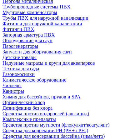
Пергола металлическая
Трубопроводные системы ПВХ
Муфтовые компенсаторы
Трубы ПВХ для наружной канализации
Фитинги для наружной канализации
Фитинги ПВХ
Запорная арматура ПВХ
Оборудование для саун
Парогенераторы
Запчасти для оборудования саун
Детские товары
Надувные матрасы и круги для аквапарков
Техника для сада
Газонокосилки
Климатическое оборудование
Чиллеры
Канистры
Химия для бассейнов, прудов и SPA
Органический хлор
Дезинфекция без хлора
Средства против водорослей (альгицид)
Комплексные препараты
Средства против мутности (флокулянт/коагулянт)
Средства для коррекции PH (PH+ / PH-)
Средства для консервации бассейна (зима/лето)