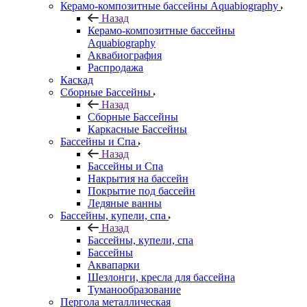
Керамо-композитные бассейны Aquabiography
Назад
Керамо-композитные бассейны
Aquabiography
Аквабиография
Распродажа
Каскад
Сборные Бассейны
Назад
Сборные Бассейны
Каркасные Бассейны
Бассейны и Спа
Назад
Бассейны и Спа
Накрытия на бассейн
Покрытие под бассейн
Ледяные ванны
Бассейны, купели, спа
Назад
Бассейны, купели, спа
Бассейны
Аквапарки
Шезлонги, кресла для бассейна
Туманообразование
Пергола металлическая