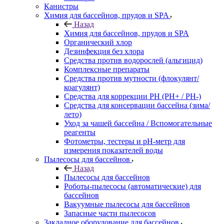
Канистры
Химия для бассейнов, прудов и SPA
Назад
Химия для бассейнов, прудов и SPA
Органический хлор
Дезинфекция без хлора
Средства против водорослей (альгицид)
Комплексные препараты
Средства против мутности (флокулянт/
коагулянт)
Средства для коррекции PH (PH+ / PH-)
Средства для консервации бассейна (зима/
лето)
Уход за чашей бассейна / Вспомогательные
реагенты
Фотометры, тестеры и рН-метр для
измерения показателей воды
Пылесосы для бассейнов
Назад
Пылесосы для бассейнов
Роботы-пылесосы (автоматические) для
бассейнов
Вакуумные пылесосы для бассейнов
Запасные части пылесосов
Закладное оборудование для бассейнов