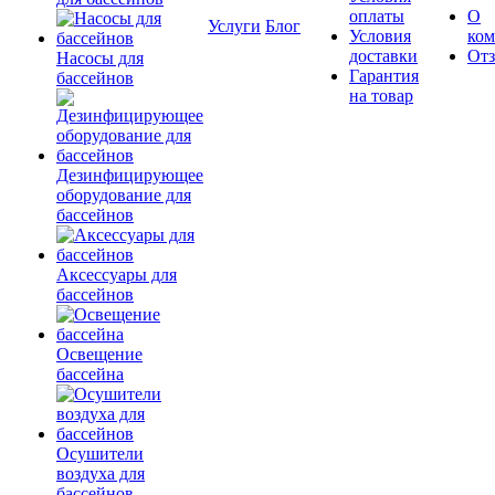
оплаты
О
Услуги
Блог
Условия
ко
доставки
От
Насосы для
Гарантия
бассейнов
на товар
Дезинфицирующее
оборудование для
бассейнов
Аксессуары для
бассейнов
Освещение
бассейна
Осушители
воздуха для
бассейнов