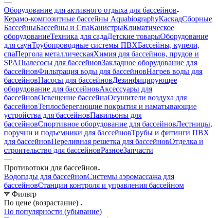
—
Оборудование для активного отдыха для бассейнов
Керамо-композитные бассейны Aquabiography
Каскад
Сборные
Бассейны
Бассейны и Спа
Канистры
Климатическое
оборудование
Техника для сада
Детские товары
Оборудование
для саун
Трубопроводные системы ПВХ
Бассейны, купели,
спа
Пергола металлическая
Химия для бассейнов, прудов и
SPA
Пылесосы для бассейнов
Закладное оборудование для
бассейнов
Фильтрация воды для бассейнов
Нагрев воды для
бассейнов
Насосы для бассейнов
Дезинфицирующее
оборудование для бассейнов
Аксессуары для
бассейнов
Освещение бассейна
Осушители воздуха для
бассейнов
Теплосберегающие покрытия и наматывающие
устройства для бассейнов
Павильоны для
бассейнов
Спортивное оборудование для бассейнов
Лестницы,
поручни и подъемники для бассейнов
Трубы и фитинги ПВХ
для бассейнов
Переливная решетка для бассейнов
Отделка и
строительство для бассейнов
Разное
Запчасти
—
Противотоки для бассейнов
Водопады для бассейнов
Системы аэромассажа для
бассейнов
Станции контроля и управления бассейном
Фильтр
По цене (возрастание)
По популярности (убывание)