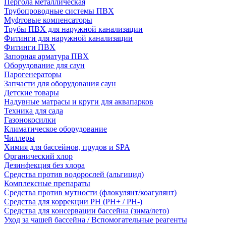
Пергола металлическая
Трубопроводные системы ПВХ
Муфтовые компенсаторы
Трубы ПВХ для наружной канализации
Фитинги для наружной канализации
Фитинги ПВХ
Запорная арматура ПВХ
Оборудование для саун
Парогенераторы
Запчасти для оборудования саун
Детские товары
Надувные матрасы и круги для аквапарков
Техника для сада
Газонокосилки
Климатическое оборудование
Чиллеры
Химия для бассейнов, прудов и SPA
Органический хлор
Дезинфекция без хлора
Средства против водорослей (альгицид)
Комплексные препараты
Средства против мутности (флокулянт/коагулянт)
Средства для коррекции PH (PH+ / PH-)
Средства для консервации бассейна (зима/лето)
Уход за чашей бассейна / Вспомогательные реагенты