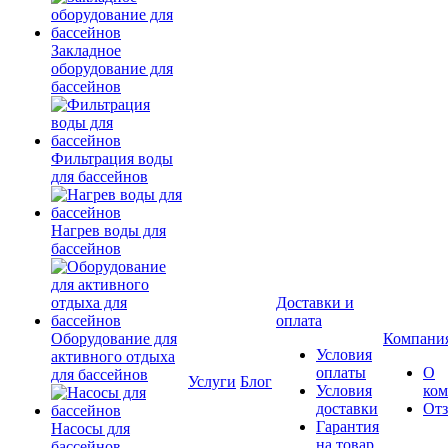
Закладное
оборудование для
бассейнов
Фильтрация воды
для бассейнов
Нагрев воды для
бассейнов
Доставки и
оплата
Оборудование для
Компани
Условия
активного отдыха
оплаты
О
для бассейнов
Услуги
Блог
Условия
ко
доставки
От
Гарантия
Насосы для
на товар
бассейнов