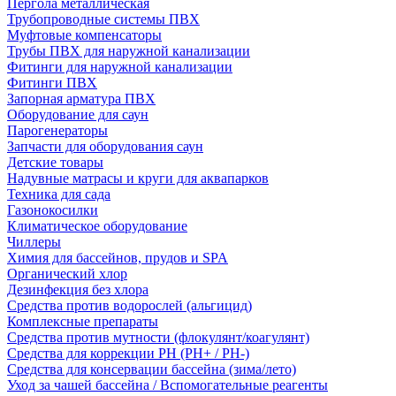
Пергола металлическая
Трубопроводные системы ПВХ
Муфтовые компенсаторы
Трубы ПВХ для наружной канализации
Фитинги для наружной канализации
Фитинги ПВХ
Запорная арматура ПВХ
Оборудование для саун
Парогенераторы
Запчасти для оборудования саун
Детские товары
Надувные матрасы и круги для аквапарков
Техника для сада
Газонокосилки
Климатическое оборудование
Чиллеры
Химия для бассейнов, прудов и SPA
Органический хлор
Дезинфекция без хлора
Средства против водорослей (альгицид)
Комплексные препараты
Средства против мутности (флокулянт/коагулянт)
Средства для коррекции PH (PH+ / PH-)
Средства для консервации бассейна (зима/лето)
Уход за чашей бассейна / Вспомогательные реагенты