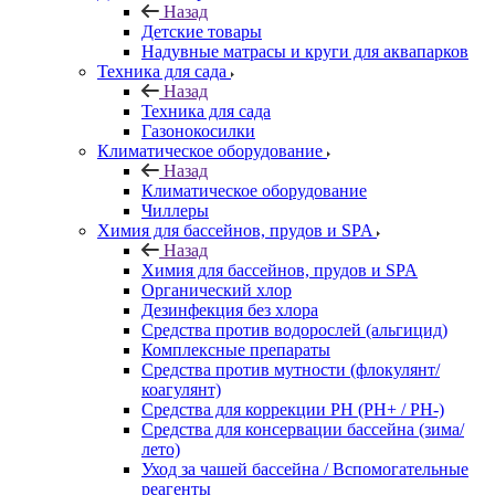
Назад
Детские товары
Надувные матрасы и круги для аквапарков
Техника для сада
Назад
Техника для сада
Газонокосилки
Климатическое оборудование
Назад
Климатическое оборудование
Чиллеры
Химия для бассейнов, прудов и SPA
Назад
Химия для бассейнов, прудов и SPA
Органический хлор
Дезинфекция без хлора
Средства против водорослей (альгицид)
Комплексные препараты
Средства против мутности (флокулянт/
коагулянт)
Средства для коррекции PH (PH+ / PH-)
Средства для консервации бассейна (зима/
лето)
Уход за чашей бассейна / Вспомогательные
реагенты