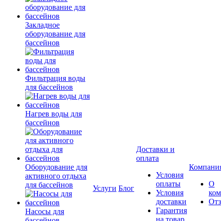
Закладное
оборудование для
бассейнов
Фильтрация воды
для бассейнов
Нагрев воды для
бассейнов
Доставки и
оплата
Оборудование для
Компани
Условия
активного отдыха
оплаты
О
для бассейнов
Услуги
Блог
Условия
ко
доставки
От
Гарантия
Насосы для
на товар
бассейнов