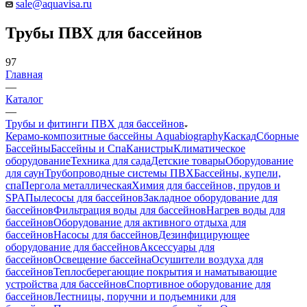
sale@aquavisa.ru
Трубы ПВХ для бассейнов
97
Главная
—
Каталог
—
Трубы и фитинги ПВХ для бассейнов
Керамо-композитные бассейны Aquabiography
Каскад
Сборные
Бассейны
Бассейны и Спа
Канистры
Климатическое
оборудование
Техника для сада
Детские товары
Оборудование
для саун
Трубопроводные системы ПВХ
Бассейны, купели,
спа
Пергола металлическая
Химия для бассейнов, прудов и
SPA
Пылесосы для бассейнов
Закладное оборудование для
бассейнов
Фильтрация воды для бассейнов
Нагрев воды для
бассейнов
Оборудование для активного отдыха для
бассейнов
Насосы для бассейнов
Дезинфицирующее
оборудование для бассейнов
Аксессуары для
бассейнов
Освещение бассейна
Осушители воздуха для
бассейнов
Теплосберегающие покрытия и наматывающие
устройства для бассейнов
Спортивное оборудование для
бассейнов
Лестницы, поручни и подъемники для