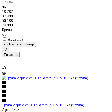
86
18 787
37 488
56 188
74 889
Бренд
Aquaviva
Очистить фильтр
Показать
Труба Aquaviva ПВХ d25*1,5 PN 10 L-3 (штука)
Арт.: 5893