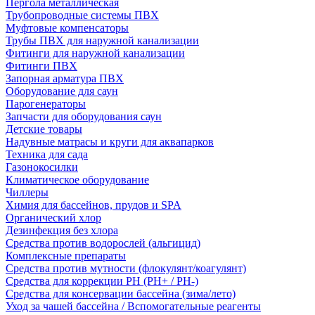
Пергола металлическая
Трубопроводные системы ПВХ
Муфтовые компенсаторы
Трубы ПВХ для наружной канализации
Фитинги для наружной канализации
Фитинги ПВХ
Запорная арматура ПВХ
Оборудование для саун
Парогенераторы
Запчасти для оборудования саун
Детские товары
Надувные матрасы и круги для аквапарков
Техника для сада
Газонокосилки
Климатическое оборудование
Чиллеры
Химия для бассейнов, прудов и SPA
Органический хлор
Дезинфекция без хлора
Средства против водорослей (альгицид)
Комплексные препараты
Средства против мутности (флокулянт/коагулянт)
Средства для коррекции PH (PH+ / PH-)
Средства для консервации бассейна (зима/лето)
Уход за чашей бассейна / Вспомогательные реагенты