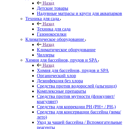
Назад
Детские товары
Надувные матрасы и круги для аквапарков
Техника для сада
Назад
Техника для сада
Газонокосилки
Климатическое оборудование
Назад
Климатическое оборудование
Чиллеры
Химия для бассейнов, прудов и SPA
Назад
Химия для бассейнов, прудов и SPA
Органический хлор
Дезинфекция без хлора
Средства против водорослей (альгицид)
Комплексные препараты
Средства против мутности (флокулянт/
коагулянт)
Средства для коррекции PH (PH+ / PH-)
Средства для консервации бассейна (зима/
лето)
Уход за чашей бассейна / Вспомогательные
реагенты