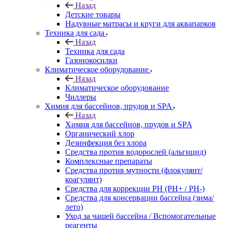
Назад
Детские товары
Надувные матрасы и круги для аквапарков
Техника для сада
Назад
Техника для сада
Газонокосилки
Климатическое оборудование
Назад
Климатическое оборудование
Чиллеры
Химия для бассейнов, прудов и SPA
Назад
Химия для бассейнов, прудов и SPA
Органический хлор
Дезинфекция без хлора
Средства против водорослей (альгицид)
Комплексные препараты
Средства против мутности (флокулянт/
коагулянт)
Средства для коррекции PH (PH+ / PH-)
Средства для консервации бассейна (зима/
лето)
Уход за чашей бассейна / Вспомогательные
реагенты