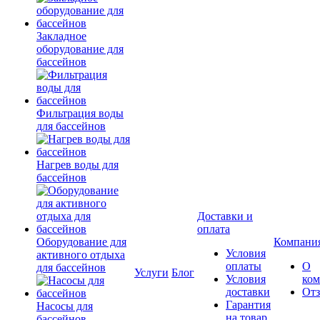
Закладное
оборудование для
бассейнов
Фильтрация воды
для бассейнов
Нагрев воды для
бассейнов
Доставки и
оплата
Оборудование для
Компани
Условия
активного отдыха
оплаты
О
для бассейнов
Услуги
Блог
Условия
ко
доставки
От
Гарантия
Насосы для
на товар
бассейнов