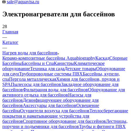
sale@aquavisa.ru
Электронагреватели для бассейнов
28
Главная
—
Каталог
—
Нагрев воды для бассейнов
Керамо-композитные бассейны Aquabiography
Каскад
Сборные
Бассейны
Бассейны и Спа
Канистры
Климатическое
оборудование
Техника для сада
Детские товары
Оборудование
для саун
Трубопроводные системы ПВХ
Бассейны, купели,
спа
Пергола металлическая
Химия для бассейнов, прудов и
SPA
Пылесосы для бассейнов
Закладное оборудование для
бассейнов
Фильтрация воды для бассейнов
Оборудование для
активного отдыха для бассейнов
Насосы для
бассейнов
Дезинфицирующее оборудование для
бассейнов
Аксессуары для бассейнов
Освещение
бассейна
Осушители воздуха для бассейнов
Теплосберегающие
покрытия и наматывающие устройства для
бассейнов
Спортивное оборудование для бассейнов
Лестницы,
поручни и подъемники для бассейнов
Трубы и фитинги ПВХ