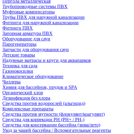
Пергола металлическая
Трубопроводные системы ПВХ
Муфтовые компенсаторы
Трубы ПВХ для наружной канализации
Фитинги для наружной канализации
Фитинги ПВХ
Запорная арматура ПВХ
Оборудование для саун
Парогенераторы
Запчасти для оборудования саун
Детские товары
Надувные матрасы и круги для аквапарков
Техника для сада
Газонокосилки
Климатическое оборудование
Чиллеры
Химия для бассейнов, прудов и SPA
Органический хлор
Дезинфекция без хлора
Средства против водорослей (альгицид)
Комплексные препараты
Средства против мутности (флокулянт/коагулянт)
Средства для коррекции PH (PH+ / PH-)
Средства для консервации бассейна (зима/лето)
Уход за чашей бассейна / Вспомогательные реагенты