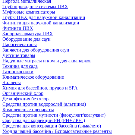
Пергола металлическая
Трубопроводные системы ПВХ
Муфтовые компенсаторы
Трубы ПВХ для наружной канализации
Фитинги для наружной канализации
Фитинги ПВХ
Запорная арматура ПВХ
Оборудование для саун
Парогенераторы
Запчасти для оборудования саун
Детские товары
Надувные матрасы и круги для аквапарков
Техника для сада
Газонокосилки
Климатическое оборудование
Чиллеры
Химия для бассейнов, прудов и SPA
Органический хлор
Дезинфекция без хлора
Средства против водорослей (альгицид)
Комплексные препараты
Средства против мутности (флокулянт/коагулянт)
Средства для коррекции PH (PH+ / PH-)
Средства для консервации бассейна (зима/лето)
Уход за чашей бассейна / Вспомогательные реагенты